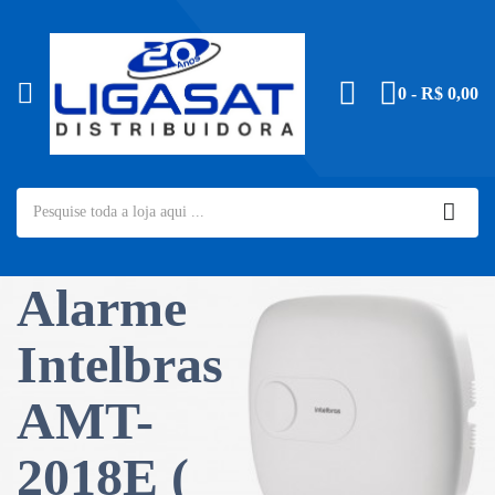
0 - R$ 0,00
Central
de
Alarme
Intelbras
AMT-
2018E (